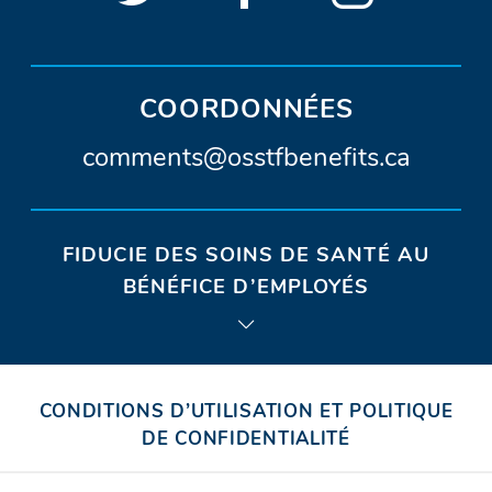
OSSTF/FEESO
dans
OSSTF/FEES
dans
OSSTF/
dans
SOCIAUX
D’OSSTF/FEESO
sur
une
sur
une
sur
une
Twitter.
nouvelle
Facebook.
nouvelle
Instagra
nouvel
COORDONNÉES
fenêtre)
fenêtre)
fenêtr
A
comments@osstfbenefits.ca
d
r
FIDUCIE DES SOINS DE SANTÉ AU
e
BÉNÉFICE D’EMPLOYÉS
s
s
e
CONDITIONS D’UTILISATION ET POLITIQUE
c
DE CONFIDENTIALITÉ
o