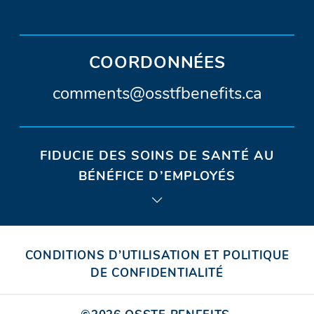
OSSTF/FEESO
dans
OSSTF/FEES
dans
OSSTF/
dans
SOCIAUX
D’OSSTF/FEESO
sur
une
sur
une
sur
une
Twitter.
nouvelle
Facebook.
nouvelle
Instagra
nouvel
COORDONNÉES
fenêtre)
fenêtre)
fenêtr
A
comments@osstfbenefits.ca
d
r
FIDUCIE DES SOINS DE SANTÉ AU
e
BÉNÉFICE D’EMPLOYÉS
s
s
e
CONDITIONS D’UTILISATION ET POLITIQUE
c
DE CONFIDENTIALITÉ
o