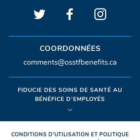
Suivre
(Ouvrir
Suivre
(Ouvrir
Suivre
(Ouvri
LIENS
OSSTF/FEESO
dans
OSSTF/FEES
dans
OSSTF/
dans
SOCIAUX
D’OSSTF/FEESO
sur
une
sur
une
sur
une
Twitter.
nouvelle
Facebook.
nouvelle
Instagra
nouvel
COORDONNÉES
fenêtre)
fenêtre)
fenêtr
A
comments@osstfbenefits.ca
d
r
FIDUCIE DES SOINS DE SANTÉ AU
e
BÉNÉFICE D’EMPLOYÉS
s
s
e
CONDITIONS D’UTILISATION ET POLITIQUE