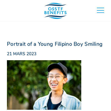
Aller
au
basculer
contenu
au
menu
principa
Portrait of a Young Filipino Boy Smiling
21 MARS 2023