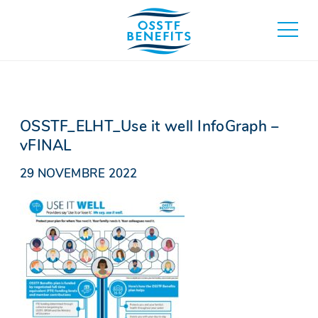
Aller
au
basculer
contenu
au
menu
principa
OSSTF_ELHT_Use it well InfoGraph –
vFINAL
29 NOVEMBRE 2022