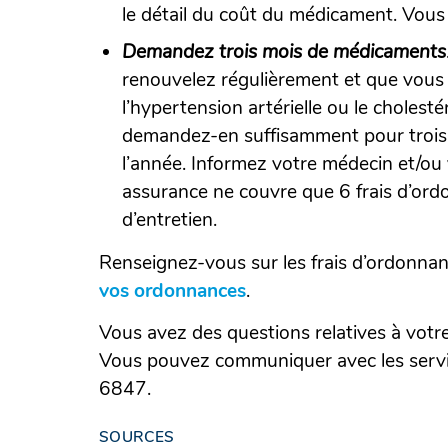
le détail du coût du médicament. Vous p
Demandez trois mois de médicaments
renouvelez régulièrement et que vous 
l’hypertension artérielle ou le cholestér
demandez-en suffisamment pour trois 
l’année. Informez votre médecin et/o
assurance ne couvre que 6 frais d’or
d’entretien.
Renseignez-vous sur les frais d’ordonnan
vos ordonnances
(Ouvrir
.
dans
Vous avez des questions relatives à vo
une
Vous pouvez communiquer avec les ser
nouvelle
6847.
fenêtre)
SOURCES