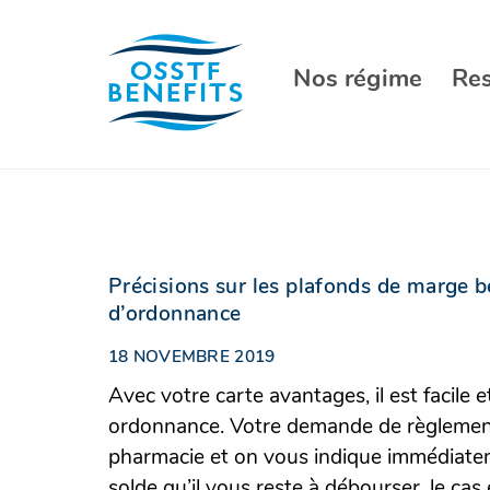
Aller
au
contenu
Nos régime
Re
Précisions sur les plafonds de marge b
d’ordonnance
18 NOVEMBRE 2019
Avec votre carte avantages, il est facile
ordonnance. Votre demande de règlement 
pharmacie et on vous indique immédiatem
solde qu’il vous reste à débourser, le ca