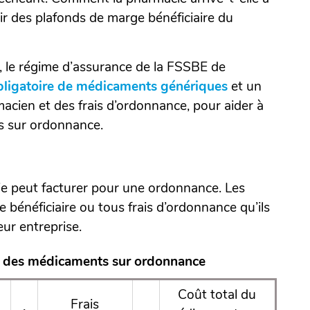
ir des plafonds de marge bénéficiaire du
(Ouvrir
, le régime d’assurance de la FSSBE de
obligatoire de médicaments génériques
dans
(Ouvrir
et un
acien et des frais d’ordonnance, pour aider à
une
dans
s sur ordonnance.
nouvelle
une
fenêtre)
nouvelle
fenêtre)
cie peut facturer pour une ordonnance. Les
bénéficiaire ou tous frais d’ordonnance qu’ils
ur entreprise.
ix des médicaments sur ordonnance
Coût total du
Frais