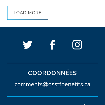
LOAD MORE
Suivre
(Ouvrir
Suivre
(Ouvrir
Suivre
(Ouvr
LIENS
SOCIAUX
OSSTF/FEESO
dans
OSSTF/FEES
dans
OSSTF
dans
D’OSSTF/FEESO
sur
une
sur
une
sur
une
Twitter.
nouvelle
Facebook.
nouvelle
Instagr
nouve
COORDONNÉES
fenêtre)
fenêtre)
fenêt
A
comments@osstfbenefits.ca
d
r