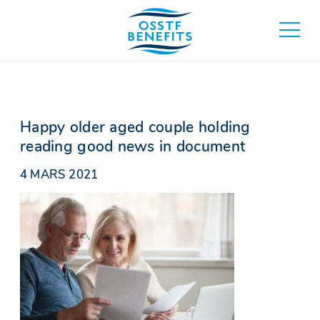
Aller
au
basculer
contenu
au
menu
principa
Happy older aged couple holding
reading good news in document
4 MARS 2021