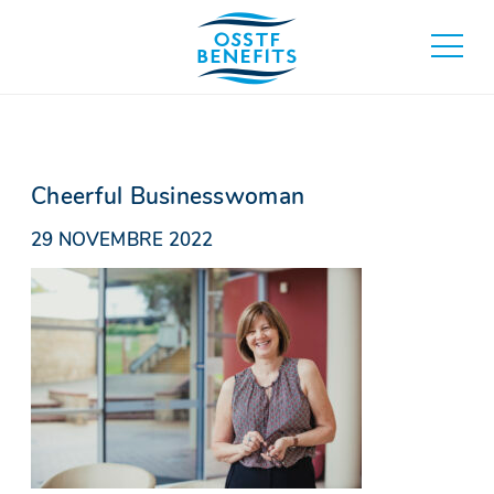
Aller
au
basculer
contenu
au
menu
principa
Cheerful Businesswoman
29 NOVEMBRE 2022