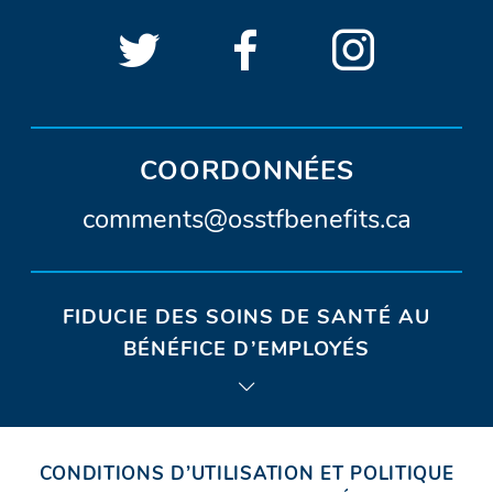
Suivre
(Ouvrir
Suivre
(Ouvrir
Suivre
(Ouvri
LIENS
OSSTF/FEESO
dans
OSSTF/FEES
dans
OSSTF/
dans
SOCIAUX
D’OSSTF/FEESO
sur
une
sur
une
sur
une
Twitter.
nouvelle
Facebook.
nouvelle
Instagra
nouvel
COORDONNÉES
fenêtre)
fenêtre)
fenêtr
A
comments@osstfbenefits.ca
d
r
FIDUCIE DES SOINS DE SANTÉ AU
e
BÉNÉFICE D’EMPLOYÉS
s
s
e
CONDITIONS D’UTILISATION ET POLITIQUE