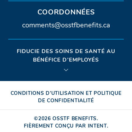
sur
une
sur
une
sur
une
Twitter.
nouvelle
Facebook.
nouvelle
Instagra
nouvel
COORDONNÉES
fenêtre)
fenêtre)
fenêtr
A
comments@osstfbenefits.ca
d
r
FIDUCIE DES SOINS DE SANTÉ AU
e
BÉNÉFICE D’EMPLOYÉS
s
s
e
CONDITIONS D’UTILISATION ET POLITIQUE
c
DE CONFIDENTIALITÉ
o
©2026
OSSTF BENEFITS
.
u
FIÈREMENT CONÇU PAR INTENT
(OUVRIR
.