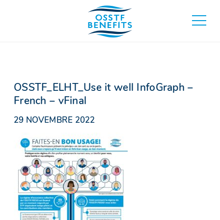
Aller
au
basculer
contenu
au
menu
principa
OSSTF_ELHT_Use it well InfoGraph –
French – vFinal
29 NOVEMBRE 2022