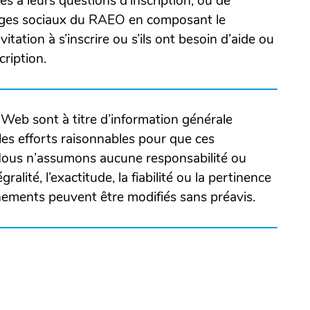
s à leurs questions d’inscription, ou de
une
nouvelle
ages sociaux du RAEO en composant le
nouvelle
fenêtre)
nvitation à s’inscrire ou s’ils ont besoin d’aide ou
fenêtre)
ription.
Web sont à titre d’information générale
es efforts raisonnables pour que ces
 Nous n’assumons aucune responsabilité ou
ralité, l’exactitude, la fiabilité ou la pertinence
gnements peuvent être modifiés sans préavis.