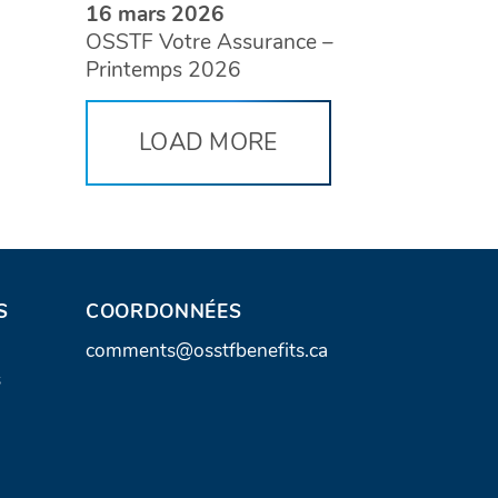
16 mars 2026
OSSTF Votre Assurance –
Printemps 2026
LOAD MORE
S
COORDONNÉES
A
comments@osstfbenefits.ca
s
d
r
e
s
s