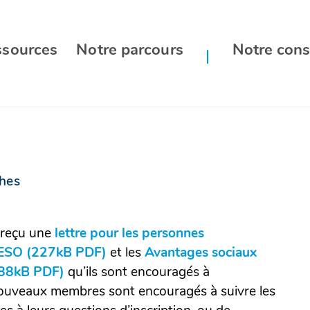
ssources
Notre parcours
Notre cons
hes
t reçu une
lettre pour les personnes
ESO (227kB PDF)
(Ouvrir
et les
Avantages sociaux
188kB PDF)
(Ouvrir
qu’ils sont encouragés à
dans
nouveaux membres sont encouragés à suivre les
dans
une