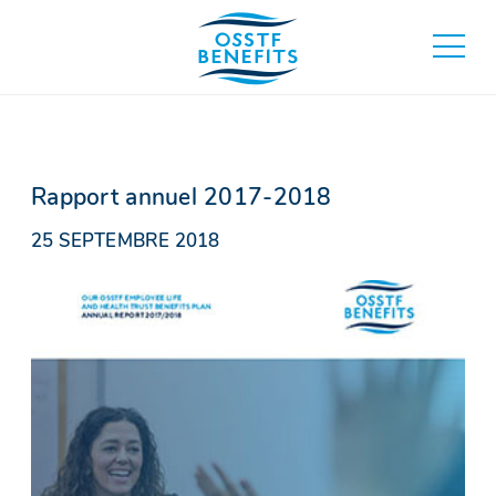
Aller
au
basculer
contenu
au
menu
principa
Rapport annuel 2017-2018
25 SEPTEMBRE 2018