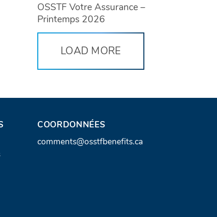
OSSTF Votre Assurance –
Printemps 2026
LOAD MORE
S
COORDONNÉES
A
comments@osstfbenefits.ca
s
d
r
e
s
s