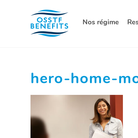
Aller
au
contenu
Nos régime
Re
hero-home-mo