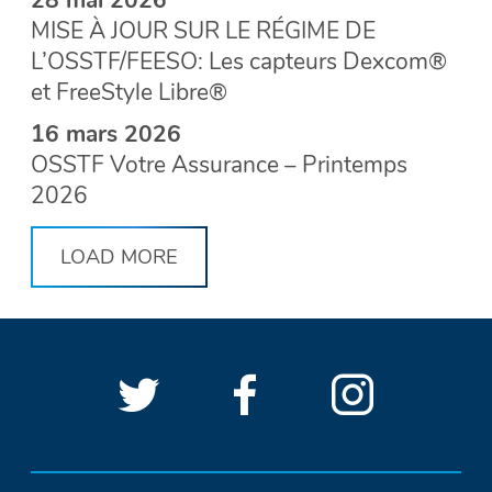
MISE À JOUR SUR LE RÉGIME DE
L’OSSTF/FEESO: Les capteurs Dexcom®
et FreeStyle Libre®
16 mars 2026
OSSTF Votre Assurance – Printemps
2026
LOAD MORE
Suivre
(Ouvrir
Suivre
(Ouvrir
Suivre
(Ouvri
LIENS
OSSTF/FEESO
dans
OSSTF/FEES
dans
OSSTF/
dans
SOCIAUX
D’OSSTF/FEESO
sur
une
sur
une
sur
une