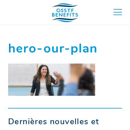
Aller
au
basculer
contenu
au
menu
principa
hero-our-plan
Dernières nouvelles et