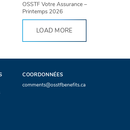
OSSTF Votre Assurance –
Printemps 2026
LOAD MORE
S
COORDONNÉES
A
comments@osstfbenefits.ca
s
d
r
e
s
s