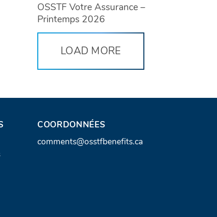
OSSTF Votre Assurance –
Printemps 2026
LOAD MORE
S
COORDONNÉES
A
comments@osstfbenefits.ca
s
d
r
e
s
s