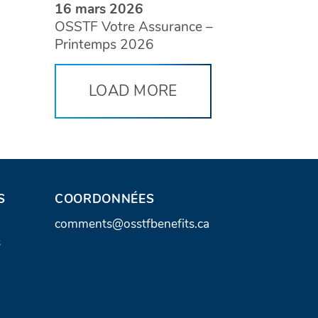
16 mars 2026
OSSTF Votre Assurance –
Printemps 2026
LOAD MORE
S
COORDONNÉES
A
comments@osstfbenefits.ca
s
d
r
e
s
s