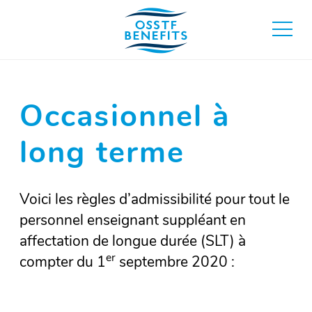
Aller
au
basculer
contenu
au
menu
principa
Occasionnel à
long terme
Voici les règles d’admissibilité pour tout le
personnel enseignant suppléant en
affectation de longue durée (SLT) à
er
compter du 1
septembre 2020 :